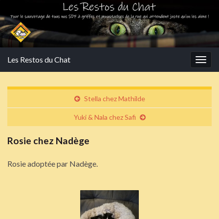
Les Restos du Chat
Togg
navig
Stella chez Mathilde
Yuki & Nala chez Safi
Rosie chez Nadège
Rosie adoptée par Nadège.