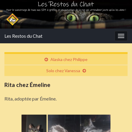
Les Restos du Chat
Togg
navig
Alaska chez Philippe
Solo chez Vanessa
Rita chez Émeline
Rita, adoptée par Émeline.