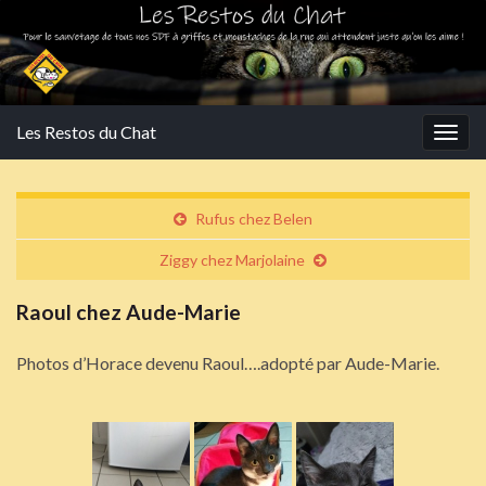
Les Restos du Chat
Togg
navig
Rufus chez Belen
Ziggy chez Marjolaine
Raoul chez Aude-Marie
Photos d’Horace devenu Raoul….adopté par Aude-Marie.