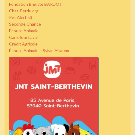
Fondation Brigitte BARDOT
Chat-Perdu.org
Pet Alert 53
Seconde Chance
Écoute Animale
Carrefour Laval
Crédit Agricole
Écoute Animale – Sylvie Alliaume