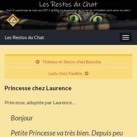
Les Restos du Chat
Togg
navig
Thémys et Simon chez Blanche
Lady chez Pauline
Princesse chez Laurence
Princesse, adoptée par Laurence…
Bonjour
Petite Princesse va très bien. Depuis peu