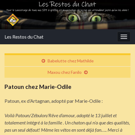
Les Restos du Chat
Togg
navig
Babelutte chez Mathilde
Maxou chez Fanilo
Patoun chez Marie-Odile
Patoun, ex d’Artagnan, adopté par Marie-Odile :
Voilà Patoun/Zébulon/Rêve d’amour, adopté le 13 juillet et
totalement intégré à la famille . Un chaton qui n’a que des qualités,
pas un seul défaut! Même les vétos en sont déjà fan….. Merci à