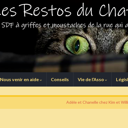
Nous venir en aide
Conseils
Vie de l’Asso
Légis
Adèle et Chanelle chez Kim et Will