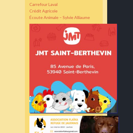
Carrefour Laval
Crédit Agricole
Écoute Animale – Sylvie Alliaume