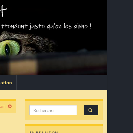
lation
iam
Search for:
FAIRE UN DON