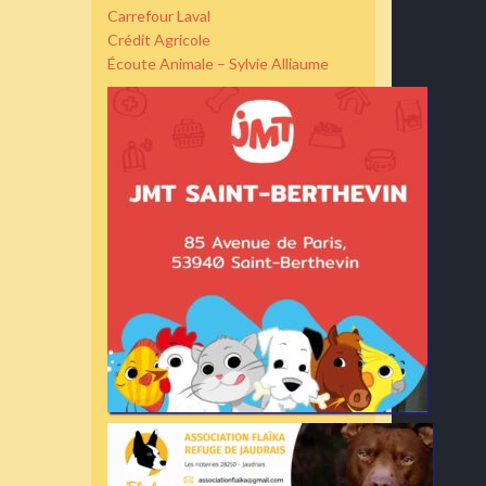
Carrefour Laval
Crédit Agricole
Écoute Animale – Sylvie Alliaume