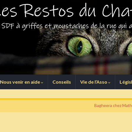
Nous venir en aide
Conseils
Vie de l’Asso
Légis
Bagheera chez Math