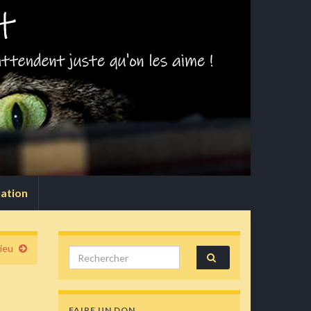
lation
ieu
Search for:
FAIRE UN DON