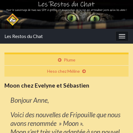
Les Restos du Chat
Togg
navig
Plume
Heso chez Méline
Moon chez Evelyne et Sébastien
Bonjour Anne,
Voici des nouvelles de Fripouille que nous
avons renommée » Moon ».
Moon s’est très vite adaptée à son nouvel