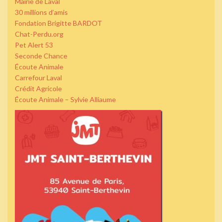
Mairie de Laval
30 millions d’amis
Fondation Brigitte BARDOT
Chat-Perdu.org
Pet Alert 53
Seconde Chance
Écoute Animale
Carrefour Laval
Crédit Agricole
Écoute Animale – Sylvie Alliaume