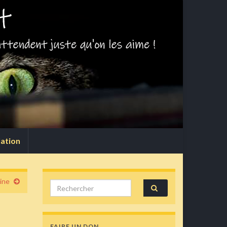
lation
ine
Search for:
FAIRE UN DON