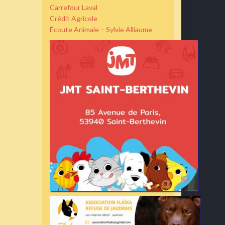
Carrefour Laval
Crédit Agricole
Écoute Animale – Sylvie Alliaume