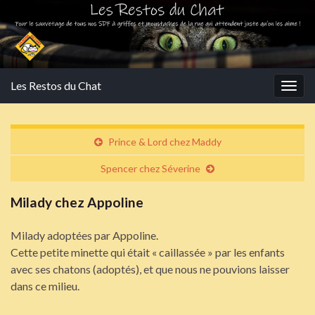
Les Restos du Chat
Togg
navig
Prince & Lord chez Maddy
Spencer chez Séverine
Milady chez Appoline
Milady adoptées par Appoline.
Cette petite minette qui était « caillassée » par les enfants
avec ses chatons (adoptés), et que nous ne pouvions laisser
dans ce milieu.