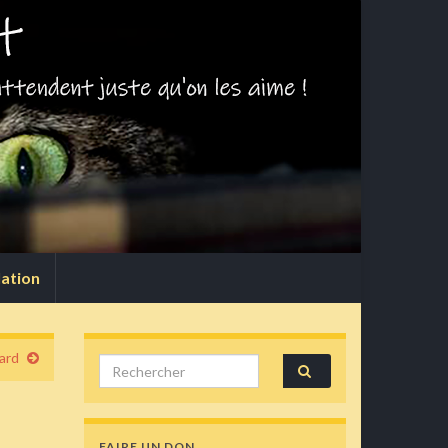
lation
ard
Search for:
FAIRE UN DON