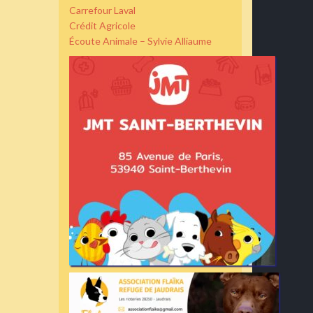
Carrefour Laval
Crédit Agricole
Écoute Animale – Sylvie Alliaume