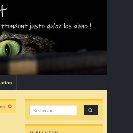
lation
rie
Search for:
FAIRE UN DON