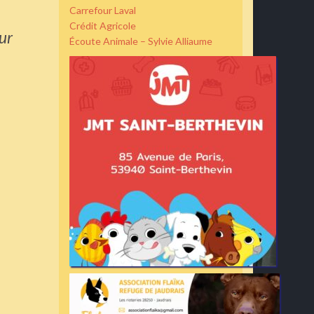
Carrefour Laval
Crédit Agricole
ur
Écoute Animale – Sylvie Alliaume