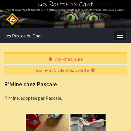
Les Restos du Chat
Togg
navig
Wax chez Laure
Bonny et Clyde chez Colette
R’Mine chez Pascale
R’Mine, adoptée par Pascale.