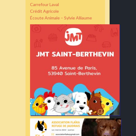
Carrefour Laval
Crédit Agricole
Écoute Animale – Sylvie Alliaume