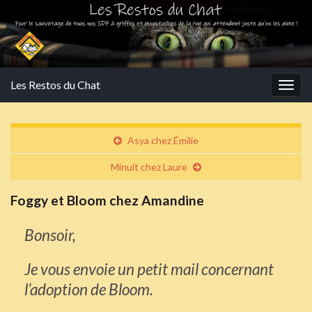
Les Restos du Chat
Togg
navig
Asya chez Émilie
Minuit chez Laure
Foggy et Bloom chez Amandine
Bonsoir,
Je vous envoie un petit mail concernant
l’adoption de Bloom.