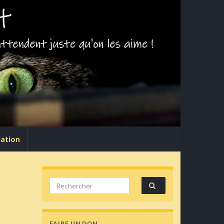
lation
Search for:
FAIRE UN DON