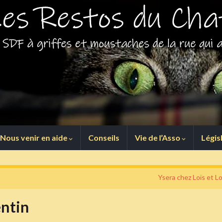
Nous venir en aide
Conseils
Vie de l’Asso
Légis
Ysera chez Loïs et Lo
entin