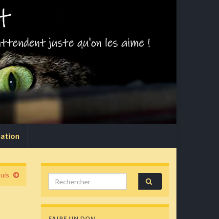
lation
uis
Search for:
FAIRE UN DON