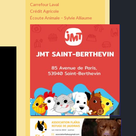
Carrefour Laval
Crédit Agricole
Écoute Animale – Sylvie Alliaume