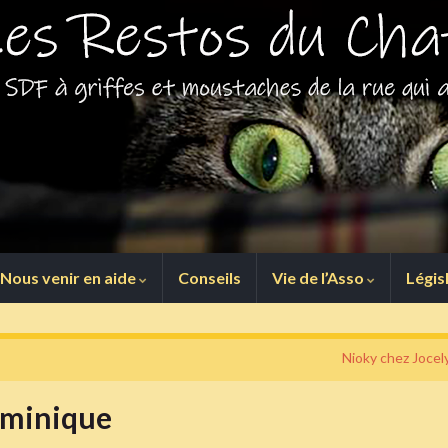
Nous venir en aide
Conseils
Vie de l’Asso
Légis
Nioky chez Jocel
ominique