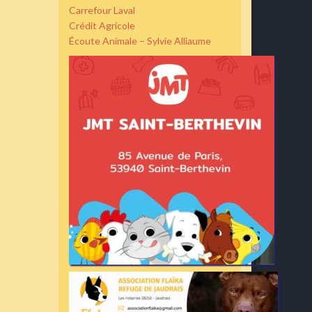
Carrefour Laval
Crédit Agricole
Écoute Animale – Sylvie Alliaume