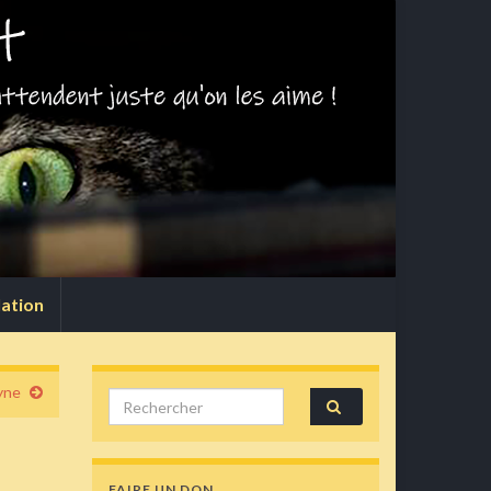
lation
yne
Search for:
FAIRE UN DON