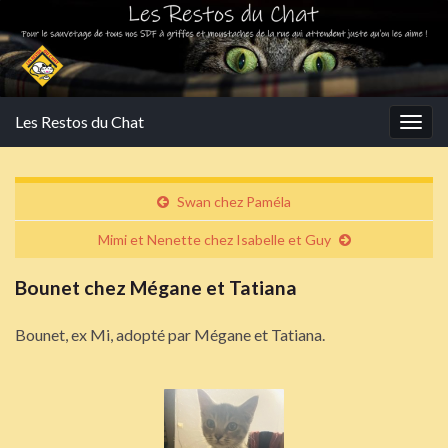
Les Restos du Chat
Togg
navig
Swan chez Paméla
Mimi et Nenette chez Isabelle et Guy
Bounet chez Mégane et Tatiana
Bounet, ex Mi, adopté par Mégane et Tatiana.