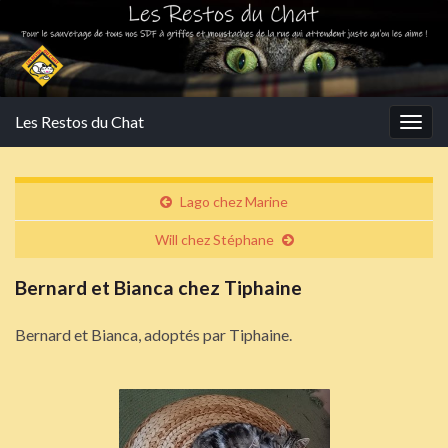
Les Restos du Chat
Togg
navig
Lago chez Marine
Will chez Stéphane
Bernard et Bianca chez Tiphaine
Bernard et Bianca, adoptés par Tiphaine.