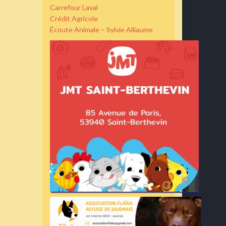
Carrefour Laval
Crédit Agricole
Écoute Animale – Sylvie Alliaume