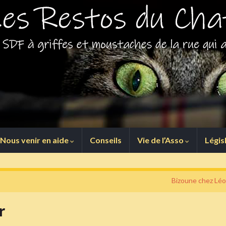
Nous venir en aide
Conseils
Vie de l’Asso
Légis
Bizoune chez Léo
r