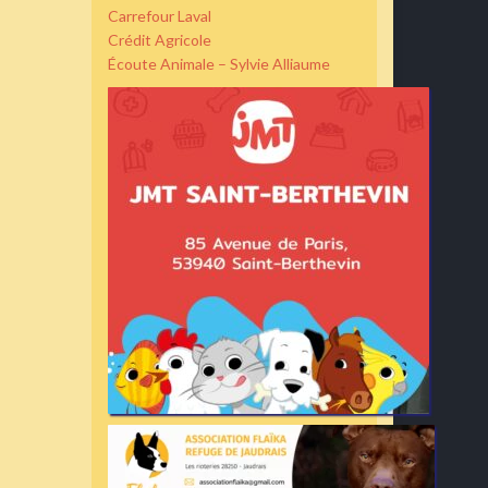
Carrefour Laval
Crédit Agricole
Écoute Animale – Sylvie Alliaume