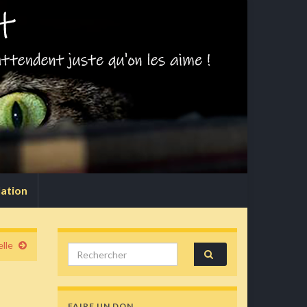
lation
lle
Search for:
FAIRE UN DON