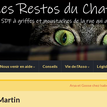
Nous venir en aide
Conseils
Vie de l’Asso
Légis
Arya et Goose chez Isabe
Martin