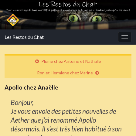
Les Restos du Chat
Togg
navig
Plume chez Antoine et Nathalie
Ron et Hermione chez Marine
Apollo chez Anaëlle
Bonjour,
Je vous envoie des petites nouvelles de
Aether que j’ai renommé Apollo
désormais. Il s’est très bien habitué à son