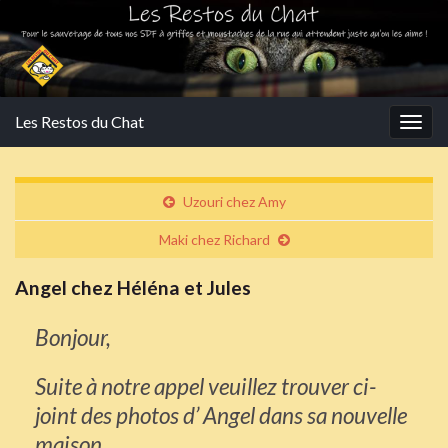
Les Restos du Chat
Togg
navig
Uzouri chez Amy
Maki chez Richard
Angel chez Héléna et Jules
Bonjour,
Suite à notre appel veuillez trouver ci-
joint des photos d’ Angel dans sa nouvelle
maison.