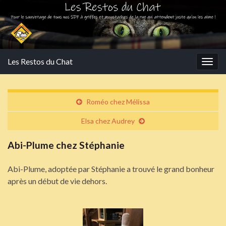
Les Restos du Chat
Togg
navig
Roméo chez Mélissa
Elsa chez Audrey
Abi-Plume chez Stéphanie
Abi-Plume, adoptée par Stéphanie a trouvé le grand bonheur
après un début de vie dehors.