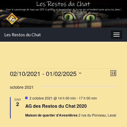
Les Restos du Chat
Togg
navig
Évènements
Navi
Navi
02/10/2021
 - 
01/02/2025
Liste
de
par
Sélectionnez
vues
octobre 2021
une
cons
Évè
date.
Mis
2 octobre 2021 @ 14 h 00 min
-
17 h 00 min
SAM
en
2
AG des Restos du Chat 2020
avant
Maison de quartier d'Avesnières
2 rue du Ponceau, Laval