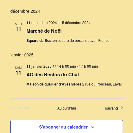
décembre 2024
11 décembre 2024
-
15 décembre 2024
MER
11
Marché de Noël
Square de Boston
square de boston, Laval, France
janvier 2025
11 janvier 2025 @ 14 h 00 min
-
17 h 00 min
SAM
11
AG des Restos du Chat
Maison de quartier d'Avesnières
2 rue du Ponceau, Laval
Évènements
Aujourd’hui
suivants
Évènements
précédents
S’abonner au calendrier