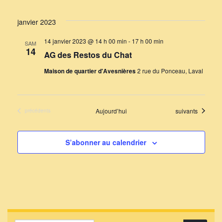
janvier 2023
14 janvier 2023 @ 14 h 00 min
-
17 h 00 min
SAM
14
AG des Restos du Chat
Maison de quartier d'Avesnières
2 rue du Ponceau, Laval
Évènements
Aujourd’hui
suivants
Évènements
précédents
S’abonner au calendrier