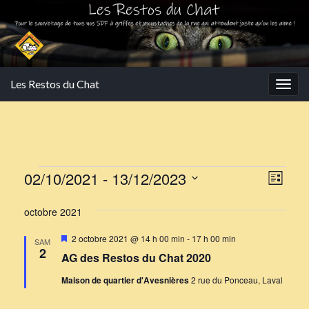
Les Restos du Chat
Togg
navig
Évènements
Navi
Navi
02/10/2021
 - 
13/12/2023
Liste
de
par
Sélectionnez
vues
octobre 2021
une
cons
Évè
date.
Mis
2 octobre 2021 @ 14 h 00 min
-
17 h 00 min
SAM
en
2
AG des Restos du Chat 2020
avant
Maison de quartier d'Avesnières
2 rue du Ponceau, Laval