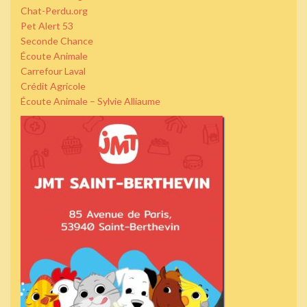
Chat-Perdu.org
Pet Alert 53
Seconde Chance
Écoute Animale
Carrefour Laval
Crédit Agricole
Écoute Animale – Sylvie Alliaume